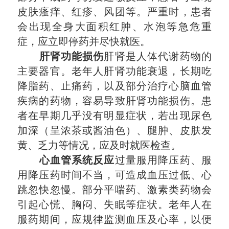
皮肤瘙痒、红疹、风团等。严重时，患者
会出现全身大面积红肿、
水泡等
急危重
症，应立即停药并尽快就医。
肝肾功能损伤
肝肾是人体代谢药物的
主要器官。老年人肝肾功能衰退，长期吃
降脂药、止痛药，以及部分治疗心脑血管
疾病的药物，容易导致肝肾功能损伤。患
者在早期几乎没有明显症状，若出现尿色
加深（呈浓茶或酱油色）、腿肿、皮肤发
黄、乏力等情况，应及时就医检查。
心血管系统反应
过量服用降压药、服
用降压药时间不当，可造成血压过低、心
跳忽快忽慢。部分平喘药、激素类药物会
引起心慌、胸闷、失眠等症状。老年人在
服药期间，应规律监测血压及心率，以便