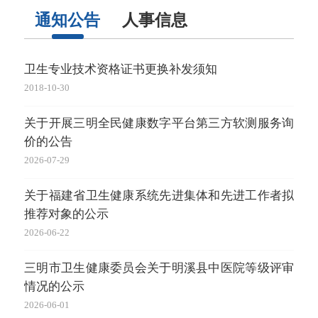
通知公告
人事信息
卫生专业技术资格证书更换补发须知
三明
和
2018-10-30
等
关于开展三明全民健康数字平台第三方软测服务询
2026-
价的公告
三明
2026-07-29
和
关于福建省卫生健康系统先进集体和先进工作者拟
成
推荐对象的公示
2026-
2026-06-22
三明
三明市卫生健康委员会关于明溪县中医院等级评审
和
情况的公示
通
2026-06-01
2026-