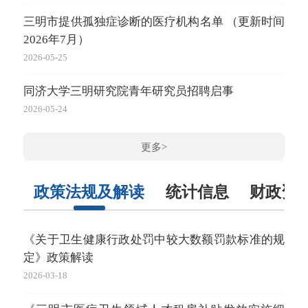
三明市提供孤独症诊断的医疗机构名单 （更新时间
三明
2026年7月）
公
2026-05-25
2026-
同济大学三明研究院青年研究员招聘启事
三明
2026-05-24
局
社会
高
更多>
2026-
政策法规及解读
统计信息
财政资
三明
明”
市
《关于卫生健康行政处罚中较大数额罚款标准的规
20
通
定》政策解读
2025-
2026-
2026-03-18
20