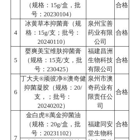
（规格：15g/盒，批
合格
号：20230104）
冰黄草本抑菌膏（规
泉州宝善
4
格：15g/支；批号：
药业有限
合格
20240110）
公司
婴爽美宝维肤抑菌膏
福建昌洲
5
（规格：15克/支，批
生物科技
合格
号：230425）
有限公司
丁大夫®顽彼净®澳奇健
泉州市澳
抑菌凝胶（规格：20/
奇药业有
6
合格
支，；批号：
限责任公
20240202）
司
金白虎®萬金抑菌油
（规格：20g/盒，批
福建同安
合格
号：20231102）
堂生物科
7