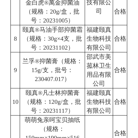
技有限公
金白虎®萬金抑菌油
司
（规格：20g/盒，批
合格
号：20231005）
颐真®马油手部抑菌霜
福建颐真
8
（规格：30g×4支，批
生物科技
合格
号：20231102）
有限公司
邵武市美
兰孚®抑菌膏（规格：
菰林卫生
9
15g/支，批号：
合格
用品有限
230407.017）
公司
颐真®凡士林抑菌膏
福建颐真
10
（规格：120g/盒，批
生物科技
合格
号：20231117）
有限公司
萌萌兔亲呵宝贝抽纸
（规格：
合格
150mm×190mm×516