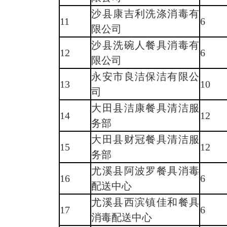
沙县康吉利洗涤消毒有
11
6
限公司
沙县洗碗人餐具消毒有
12
6
限公司
永安市良洁保洁有限公
13
10
司
大田县洁康餐具清洁服
14
12
务部
大田县财冠餐具清洁服
15
12
务部
尤溪县阿波罗餐具消毒
16
6
配送中心
尤溪县西滨镇佳和餐具
17
6
消毒配送中心