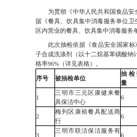
为贯彻《中华人民共和国食品安全
据《餐具、饮具集中消毒服务单位卫生
区内营业的餐具、饮具集中消毒服务
此次抽检依据《食品安全国家标准 消
子合成洗涤剂（以十二烷基苯磺酸钠计
格率96%（详见表格）。
抽检
序号
被抽检单位
量
三明市三元区康健来餐
1
6
具保洁中心
梅列区康裕餐具配送商
2
6
行
三明市联洁保洁服务有
3
6