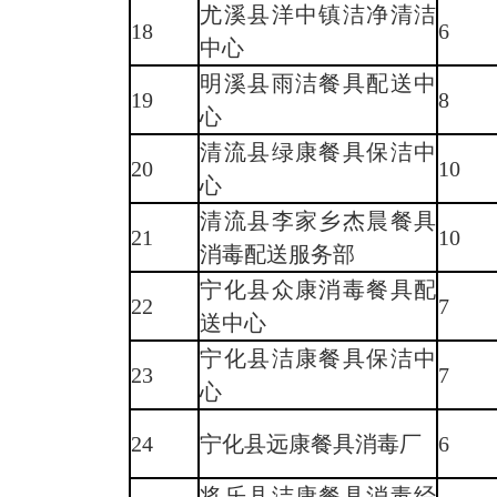
尤溪县洋中镇洁净清洁
18
6
中心
明溪县雨洁餐具配送中
19
8
心
清流县绿康餐具保洁中
20
10
心
清流县李家乡杰晨餐具
21
10
消毒配送服务部
宁化县众康消毒餐具配
22
7
送中心
宁化县洁康餐具保洁中
23
7
心
24
宁化县远康餐具消毒厂
6
将乐县洁康餐具消毒经