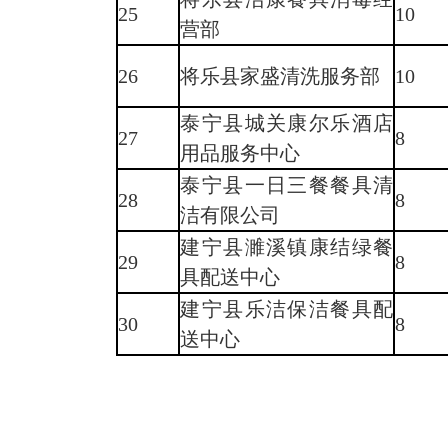
25
10
营部
26
将乐县家盛清洗服务部
10
泰宁县城关康尔乐酒店
27
8
用品服务中心
泰宁县一日三餐餐具清
28
8
洁有限公司
建宁县濉溪镇康结绿餐
29
8
具配送中心
建宁县乐洁保洁餐具配
30
8
送中心