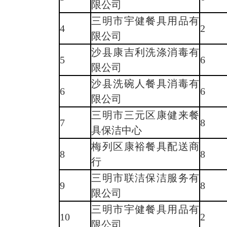
限公司
三明市宇健餐具用品有
4
2
限公司
沙县康吉利洗涤消毒有
5
6
限公司
沙县洗碗人餐具消毒有
6
6
限公司
三明市三元区康健来餐
7
8
具保洁中心
梅列区康裕餐具配送商
8
8
行
三明市联洁保洁服务有
9
8
限公司
三明市宇健餐具用品有
10
2
限公司