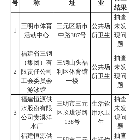
号
称
址
业
结果
抽查
三明市体育
三元区新市
公共场
未发
1
活动中心
中路387号
所卫生
现问
题
福建省三钢
抽查
（集团）有
三钢山头福
公共场
未发
2
限责任公司
利区体育馆
所卫生
现问
工会委员会
一楼
题
游泳馆
福建恒源供
抽查
三明市三元
生活饮
水股份有限
未发
3
区玖珑溪路
用水卫
公司贵溪洋
现问
138号
生
水厂
题
福建恒源供
抽查