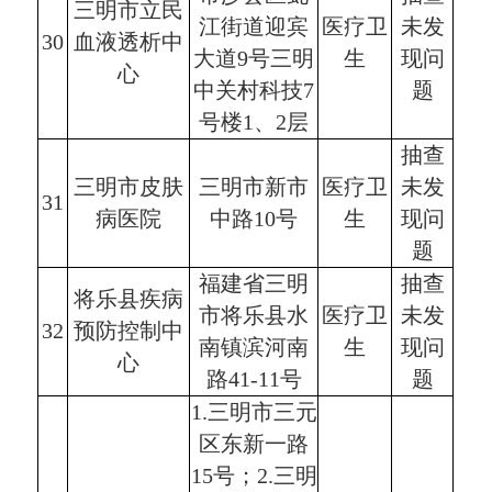
三明市立民
江街道迎宾
医疗卫
未发
30
血液透析中
大道9号三明
生
现问
心
中关村科技7
题
号楼1、2层
抽查
三明市皮肤
三明市新市
医疗卫
未发
31
病医院
中路10号
生
现问
题
福建省三明
抽查
将乐县疾病
市将乐县水
医疗卫
未发
32
预防控制中
南镇滨河南
生
现问
心
路41-11号
题
1.三明市三元
区东新一路
15号；2.三明