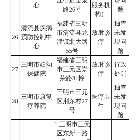
江街道金泉
现问
心
服务机
路26号
题
构）
福建省三明
抽查
清流县疾病
市清流县龙
放射诊
未发
26
预防控制中
津镇北大路
疗
现问
心
55号
题
福建省三明
三明市妇幼
放射诊
行政
27
市三元区崇
保健院
疗
处罚
荣路31幢
抽查
三明市三元
三明市康复
医疗卫
未发
28
区荆东村27
疗养院
生
现问
号
题
1.三明市三元
区东新一路