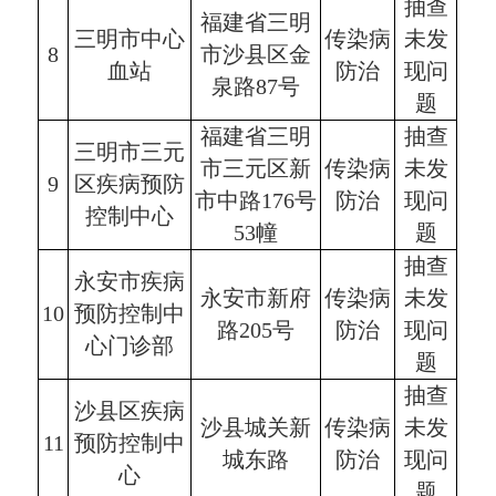
抽查
福建省三明
三明市中心
传染病
未发
8
市沙县区金
血站
防治
现问
泉路87号
题
福建省三明
抽查
三明市三元
市三元区新
传染病
未发
9
区疾病预防
市中路176号
防治
现问
控制中心
53幢
题
抽查
永安市疾病
永安市新府
传染病
未发
10
预防控制中
路205号
防治
现问
心门诊部
题
抽查
沙县区疾病
沙县城关新
传染病
未发
11
预防控制中
城东路
防治
现问
心
题