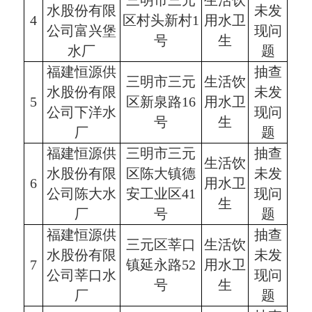
三明市三元
生活饮
水股份有限
未发
4
区村头新村1
用水卫
公司富兴堡
现问
号
生
水厂
题
福建恒源供
抽查
三明市三元
生活饮
水股份有限
未发
5
区新泉路16
用水卫
公司下洋水
现问
号
生
厂
题
福建恒源供
三明市三元
抽查
生活饮
水股份有限
区陈大镇德
未发
6
用水卫
公司陈大水
安工业区41
现问
生
厂
号
题
福建恒源供
抽查
三元区莘口
生活饮
水股份有限
未发
7
镇延永路52
用水卫
公司莘口水
现问
号
生
厂
题