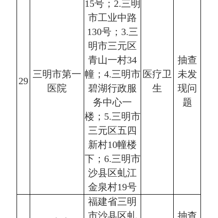
15号；2.三明
市工业中路
130号；3.三
明市三元区
青山一村34
抽查
三明市第一
幢；4.三明市
医疗卫
未发
29
医院
碧湖行政服
生
现问
务中心一
题
楼；5.三明市
三元区五四
新村10幢楼
下；6.三明市
沙县区虬江
金泉村19号
福建省三明
市沙县区虬
抽查