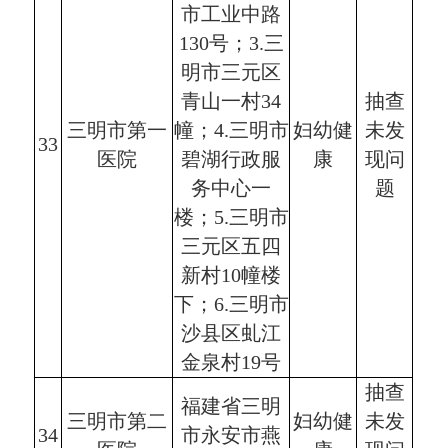
市工业中路
130号；3.三
明市三元区
青山一村34
抽查
三明市第一
幢；4.三明市
妇幼健
未发
33
医院
碧湖行政服
康
现问
务中心一
题
楼；5.三明市
三元区五四
新村10幢楼
下；6.三明市
沙县区虬江
金泉村19号
抽查
福建省三明
三明市第二
妇幼健
未发
34
市永安市燕