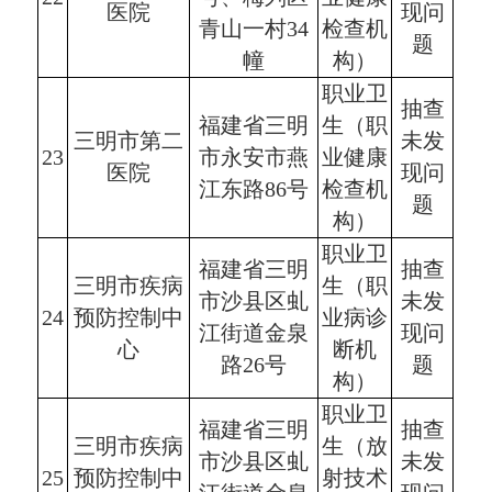
医院
现问
青山一村34
检查机
题
幢
构）
职业卫
抽查
福建省三明
生（职
三明市第二
未发
23
市永安市燕
业健康
医院
现问
江东路86号
检查机
题
构）
职业卫
福建省三明
抽查
三明市疾病
生（职
市沙县区虬
未发
24
预防控制中
业病诊
江街道金泉
现问
心
断机
路26号
题
构）
职业卫
福建省三明
抽查
三明市疾病
生（放
市沙县区虬
未发
25
预防控制中
射技术