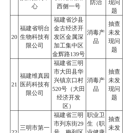
防治
现问
心
西侧一号
题
福建省沙县
抽查
福建省明台
金古经济开
消毒产
未发
20
生物科技有
发区金属深
品
现问
限公司
加工集中区
题
金辉路139号
福建省三明
市大田县华
抽查
福建维真园
兴镇京口村
消毒产
未发
21
医药科技有
520号（大田
品
现问
限公司
经济开发
题
区）
福建省三明
职业卫
抽查
市列东街29
生（职
三明市第一
未发
22
号、梅列区
业健康