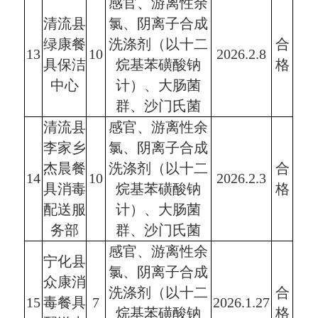
感官、游离性余
清流县
氯、阴离子合成
绿康餐
洗涤剂（以十二
合
13
10
2026.2.8
具保洁
烷基苯磺酸钠
格
中心
计）、大肠菌
群、沙门氏菌
清流县
感官、游离性余
李家乡
氯、阴离子合成
杰晨餐
洗涤剂（以十二
合
14
10
2026.2.3
具消毒
烷基苯磺酸钠
格
配送服
计）、大肠菌
务部
群、沙门氏菌
感官、游离性余
宁化县
氯、阴离子合成
众康消
洗涤剂（以十二
合
15
毒餐具
7
2026.1.27
烷基苯磺酸钠
格