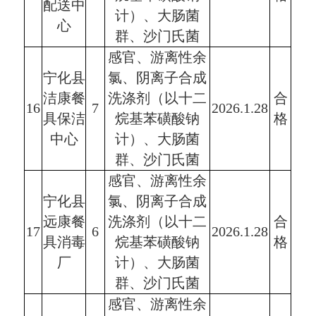
配送中
计）、大肠菌
心
群、沙门氏菌
感官、游离性余
宁化县
氯、阴离子合成
洁康餐
洗涤剂（以十二
合
16
7
2026.1.28
具保洁
烷基苯磺酸钠
格
中心
计）、大肠菌
群、沙门氏菌
感官、游离性余
宁化县
氯、阴离子合成
远康餐
洗涤剂（以十二
合
17
6
2026.1.28
具消毒
烷基苯磺酸钠
格
厂
计）、大肠菌
群、沙门氏菌
感官、游离性余