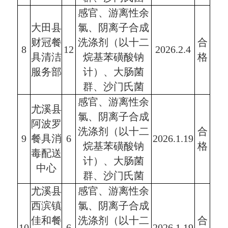
感官、游离性余
大田县
氯、阴离子合成
财冠餐
洗涤剂（以十二
合
8
12
2026.2.4
具清洁
烷基苯磺酸钠
格
服务部
计）、大肠菌
群、沙门氏菌
感官、游离性余
尤溪县
氯、阴离子合成
阿波罗
洗涤剂（以十二
合
9
餐具消
6
2026.1.19
烷基苯磺酸钠
格
毒配送
计）、大肠菌
中心
群、沙门氏菌
尤溪县
感官、游离性余
西滨镇
氯、阴离子合成
佳和餐
洗涤剂（以十二
合
10
6
2026.1.19