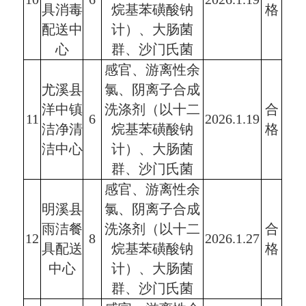
具消毒
烷基苯磺酸钠
格
配送中
计）、大肠菌
心
群、沙门氏菌
感官、游离性余
尤溪县
氯、阴离子合成
洋中镇
洗涤剂（以十二
合
11
6
2026.1.19
洁净清
烷基苯磺酸钠
格
洁中心
计）、大肠菌
群、沙门氏菌
感官、游离性余
明溪县
氯、阴离子合成
雨洁餐
洗涤剂（以十二
合
12
8
2026.1.27
具配送
烷基苯磺酸钠
格
中心
计）、大肠菌
群、沙门氏菌