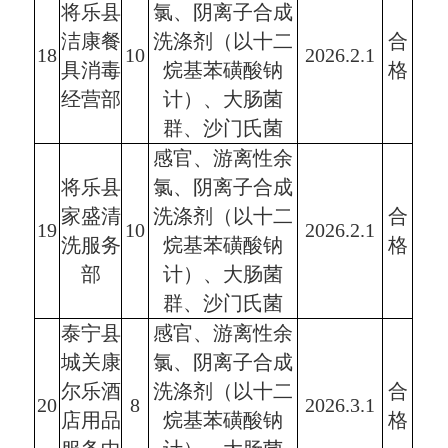
将乐县
氯、阴离子合成
洁康餐
洗涤剂（以十二
合
18
10
2026.2.1
具消毒
烷基苯磺酸钠
格
经营部
计）、大肠菌
群、沙门氏菌
感官、游离性余
将乐县
氯、阴离子合成
家盛清
洗涤剂（以十二
合
19
10
2026.2.1
洗服务
烷基苯磺酸钠
格
部
计）、大肠菌
群、沙门氏菌
泰宁县
感官、游离性余
城关康
氯、阴离子合成
尔乐酒
洗涤剂（以十二
合
20
8
2026.3.1
店用品
烷基苯磺酸钠
格