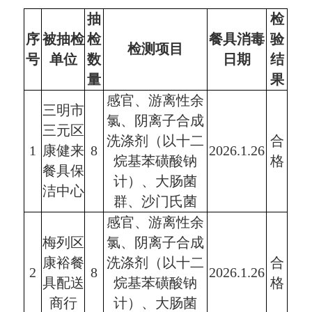
抽
检
序
被抽检
检
餐具消毒
验
检测项目
号
单位
数
日期
结
量
果
感官、游离性余
三明市
氯、阴离子合成
三元区
洗涤剂（以十二
合
1
康健来
8
2026.1.26
烷基苯磺酸钠
格
餐具保
计）、大肠菌
洁中心
群、沙门氏菌
感官、游离性余
梅列区
氯、阴离子合成
康裕餐
洗涤剂（以十二
合
2
8
2026.1.26
具配送
烷基苯磺酸钠
格
商行
计）、大肠菌