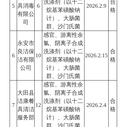
洗涤剂（以十二
合
5
具消毒
6
2026.2.9
烷基苯磺酸钠
格
有限公
计）、大肠菌
司
群、沙门氏菌
感官、游离性余
永安市
氯、阴离子合成
良洁保
洗涤剂（以十二
合
6
10
2026.2.15
洁有限
烷基苯磺酸钠
格
公司
计）、大肠菌
群、沙门氏菌
感官、游离性余
大田县
氯、阴离子合成
洁康餐
洗涤剂（以十二
合
7
12
2026.2.4
具清洁
烷基苯磺酸钠
格
服务部
计）、大肠菌
群、沙门氏菌