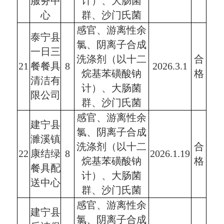
服务中
计）、大肠菌
心
群、沙门氏菌
感官、游离性余
泰宁县
氯、阴离子合成
一日三
洗涤剂（以十二
合
21
餐餐具
8
2026.3.1
烷基苯磺酸钠
格
清洁有
计）、大肠菌
限公司
群、沙门氏菌
感官、游离性余
建宁县
氯、阴离子合成
濉溪镇
洗涤剂（以十二
合
22
康结绿
8
2026.1.19
烷基苯磺酸钠
格
餐具配
计）、大肠菌
送中心
群、沙门氏菌
感官、游离性余
建宁县
氯、阴离子合成