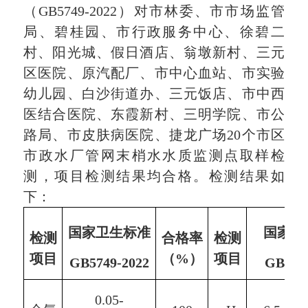
（
GB5749-2022
）
对
市林委、市市场监管
局、碧桂园、市行政服务中心、徐碧二
村、阳光城、假日酒店、翁墩新村、
三元
区
医院、原汽配厂、
市
中心血站、市实验
幼儿园、
白沙街道办
、三元饭店、
市
中西
医
结合
医院、东霞新村、三明学院、市公
路局、市皮肤病医院、
捷龙广场
20个市区
市政水厂管网末梢水水质监测点取样
检
测
，项目
检测结果
均合格。检测结果如
下：
国家卫生标准
国家卫
检测
合格率
检测
项目
（%）
项目
GB5749-20
22
GB574
0.0
5-