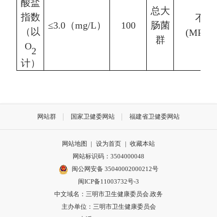
酸盐
总大
指数
不
应
≤3.0（mg/L）
100
肠菌
（以
(MPN/
群
O
2
计）
网站群
国家卫健委网站
福建省卫健委网站
网站地图
|
设为首页
|
收藏本站
网站标识码：3504000048
闽公网安备 35040002000212号
闽ICP备11003732号-3
中文域名：三明市卫生健康委员会.政务
主办单位：三明市卫生健康委员会