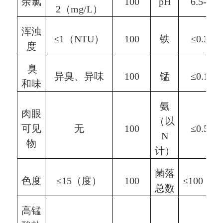
余
氯
100
pH
6.5-8
2
（mg/L）
浑浊
≤1（NTU）
100
铁
≤0.3（
度
臭
异臭、异味
100
锰
≤0.1（
和味
氨
肉眼
（以
可见
无
100
≤0.5（
N
物
计）
菌落
色度
≤15（度）
100
≤100（C
总数
高锰