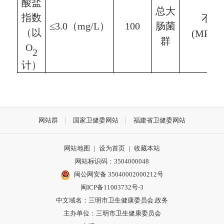
酸盐
总大
指数
不
应
≤3.0（mg/L）
100
肠菌
（以
(MPN/
群
O
2
计）
网站群
国家卫健委网站
福建省卫健委网站
网站地图
|
设为首页
|
收藏本站
网站标识码：3504000048
闽公网安备 35040002000212号
闽ICP备11003732号-3
中文域名：三明市卫生健康委员会.政务
主办单位：三明市卫生健康委员会