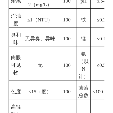
余
氯
100
pH
6.5-8
2
（mg/L）
浑浊
≤1（NTU）
100
铁
≤0.3
（m
度
臭和
无异臭、异味
100
锰
≤0.1
（m
味
氨
肉眼
（以
可见
无
100
≤0.5
（m
N
物
计）
菌落
色度
≤15（度）
100
≤100
（C
总数
高锰