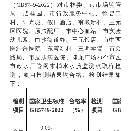
（
GB5749-2022
）
对
市林委、市市场监管
局、碧桂园、市行政服务中心、徐碧二
村、阳光城、假日酒店、翁墩新村、
三元
区
医院、原汽配厂、
市
中心血站、市实验
幼儿园、
白沙街道办
、三元饭店、
市
中西
医
结合
医院、东霞新村、三明学院、市公
路局、市皮肤病医院、
捷龙广场
20个市区
市政水厂管网末梢水水质监测点取样
检
测
，项目
检测结果
均合格。检测结果如
下：
检测
国家卫生标准
合格率
检测
国家卫
项目
GB5749-20
22
（%）
项目
GB574
0.0
5-