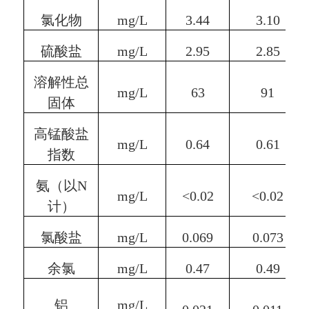
氯化物
mg/L
3.
44
3.
10
硫酸盐
mg/L
2.
95
2.
85
溶解性总
mg/L
63
91
固体
高锰酸盐
mg/L
0.
64
0.
61
指数
氨（以N
mg/L
<0.02
<0.02
计）
氯酸盐
mg/L
0.
069
0.0
73
余氯
mg/L
0.4
7
0.
49
铝
mg/L