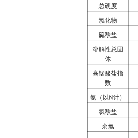
总硬度
氯化物
硫酸盐
溶解性总固
体
高锰酸盐指
数
氨（以
N
计）
氯酸盐
余氯