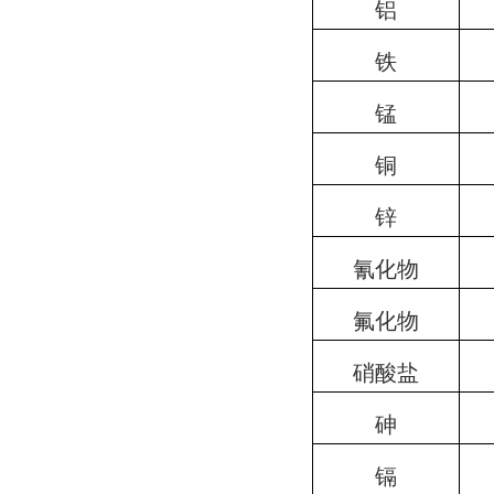
铝
铁
锰
铜
锌
氰化物
氟化物
硝酸盐
砷
镉