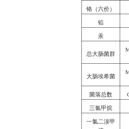
铬（六价）
铅
汞
M
总大肠菌群
M
大肠埃希菌
菌落总数
三氯甲烷
一氯二溴甲