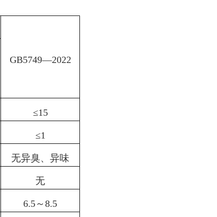
GB5749
—
2022
≤
15
≤
1
无异臭、异味
无
6.5～
8.5