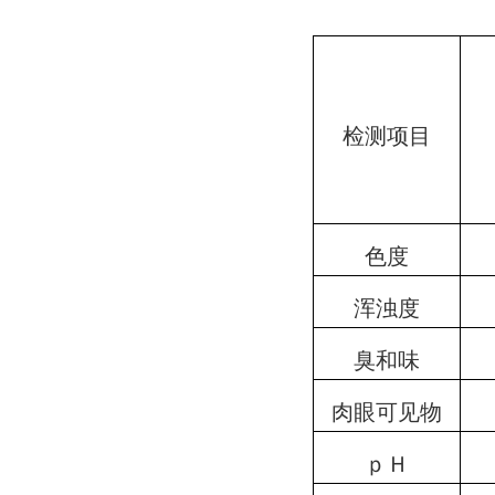
检测项目
色度
浑浊度
臭和味
肉眼可见物
ｐＨ