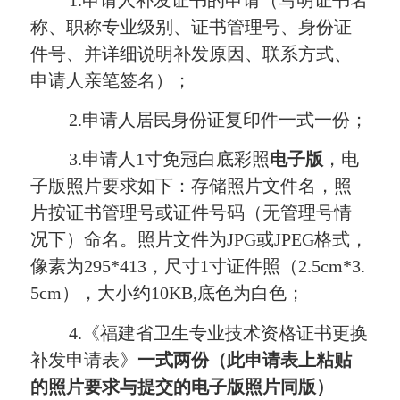
称、职称专业级别、证书管理号、身份证
件号、并详细说明补发原因、联系方式、
申请人亲笔签名）；
2.
申请人居民身份证复印件一式一份；
3.
申请人
1
寸免冠白底彩照
电子版
，电
子版照片要求如下：存储照片文件名，照
片按证书管理号或证件号码（无管理号情
况下）命名。照片文件为
JPG
或
JPEG
格式，
像素为
295*413
，尺寸
1
寸证件照（
2.5cm*3.
5cm
），大小约
10KB,
底色为白色；
4.
《福建省卫生专业技术资格证书更换
补发申请表》
一式两份（此申请表上粘贴
的照片要求与提交的电子版照片同版）