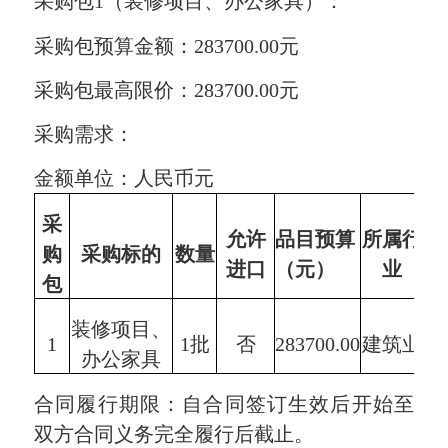
采购包1（装修项目、办公家具）：
采购包预算金额：283700.00元
采购包最高限价：283700.00元
采购需求：
金额单位：人民币元
采
允许
品目
预算
所属行
购
采购标的
数量
进口
（元）
业
包
装修项目、
1
1
批
否
283700.00
建筑业
办公家具
合同履行期限：自合同签订生效后开始至
双方合同义务完全履行后截止。