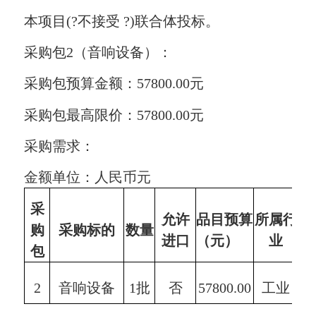
本项目(?不接受 ?)联合体投标。
采购包2（音响设备）：
采购包预算金额：57800.00元
采购包最高限价：57800.00元
采购需求：
金额单位：人民币元
采
允许
品目
预算
所属行
购
采购标的
数量
进口
（元）
业
包
2
音响设备
1批
否
57800.00
工业