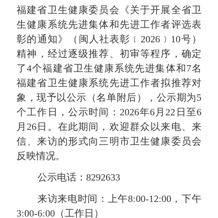
福建省卫生健康委员会《关于开展全省卫
生健康系统先进集体和先进工作者评选表
彰的通知》（闽人社表彰﹝
202
6
﹞
10
号）
精神
，经过逐级推荐、初审等程序，确定
了
4
个
福建省卫生健康系统
先进集体和
7
名
福建省卫生健康系统
先进
工作者
拟
推荐
对
象，现予以公示（名单附后），公示期为
5
个工作日，公示时间：
2026
年
6
月
22
日至
6
月
2
6
日。在此期间，欢迎群众以来电、来
信、来访的形式向三明市
卫生健康委员会
反映情况。
公示电话：
8292633
来访来电时间：
上午
8:00-12:00
，下午
3
:
0
0-
6
:
0
0
（工作日）