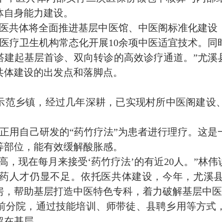
体自身能力建设。
，医共体将全面推进基层中医馆、中医阁标准化建设
层医疗卫生机构常态化开展10余项中医适宜技术。
搭建起基层首诊、双向转诊的高效诊疗通道。”尤溪
共体建设的出发点和落脚点。
”示范乡镇，经过几年深耕，已实现村所中医阁建设
伟正用自己研发的“药竹疗法”为患者进行理疗。这
等部位，能有效缓解酸胀感。
高，现在每月来接受‘
药竹
疗法’的有近20人。”林伟
药人才仍显不足。依托医共体建设，今年，尤溪县
房，帮助基层打造中医特色专科，着力破解基层中
前分院，通过技能培训、师带徒、县聘乡用等方式
留在基层。