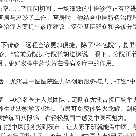
心率……望闻问切间，一场细致的中医诊疗正有序进
查房与座谈等工作。查房时，他结合中医特色治疗
合治疗方案提出诊疗建议，深受基层群众和乡镇分
上下转诊、远程会诊更加便捷。除了‘
科包院
’，县
教。”管前分院执行院长胡进枫说，眼下，分院正
用，更好发挥中药饮片在慢病诊疗中的作用。
活，尤溪县中医医院医共体创新服务模式，打造“中
室、40余名医护人员团队，定期在尤溪古接广场举
养生功法教学等板块。市民可免费体验火龙罐、刮
医护练习八段锦，在轻松氛围中感受中医药魅力。
我们把中医服务搬到夜市，让大家下班就能看中医、
院长纪雪梅表示，今年以来，“中医夜市”已累计开展