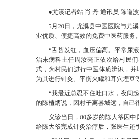
●尤溪记者站 肖 丹 通讯员 陈道
5月20日，尤溪县中医医院与尤溪
业优质、便捷高效的免费中医药服务
“舌苔发红，血压偏高。平常尿液是
治未病科主任周汝亮正依次给村民们
式，为村民们进行‌中医体质辨识，
为其进行针灸、平衡火罐和耳穴埋豆等
“我最近总忍不住吐口水，夜间起床
的陈植炳说，因村子离县城远，自己
义诊当日，80多岁的陈大爷因中风
给陈大爷完成针灸治疗后，张医生还