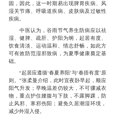
固，因此，这一时期易出现脾胃疾病、
风
湿关节痛
、呼吸道疾病、皮肤病及过敏性
疾病。
中医认为，谷雨节气养生防病应以祛
湿、健脾、疏肝、护阳为纲，起居有度、
饮食清淡、运动温和、情志舒畅，如此方
可有效防范湿邪致病，为夏季健康奠定基
础。
“起居应遵循‘春夏养阳’与‘春捂有度’原
则。”张柔曼介绍，此时宜夜卧早起，顺应
阳气升发；早晚温差仍较大，不可骤减衣
物，重点护住腰腹与下肢，不露脚踝，防
止风邪、寒邪伤阳；避免久居潮湿环境，
减少外湿入侵。