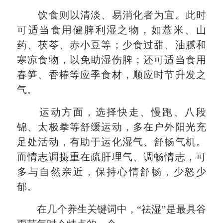
饮食则以清淡、
易消化者为
宜。此时
可适当食用健脾利湿之物，如薏米、山
药、茯苓、赤小豆等；少食过甜、油腻和
寒凉食物，以免助湿伤脾；还可适当食用
春笋、香椿等应季食材，顺应时节升发之
气。
运动方面，选择快走、慢跑、八段
锦、太极拳等舒缓运动，多在户外阳光充
足处活动，有助于运化湿气、舒畅气机。
而情志调摄重在疏肝理气、调畅情志，可
多与自然亲近，保持心情舒畅，少怒少
郁。
在几个养生关键词中，“祛湿”是最具谷