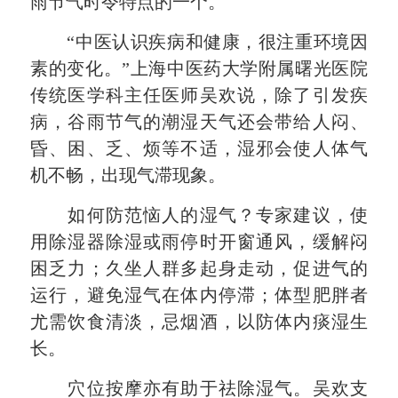
雨节气时令特点的一个。
“中医认识疾病和健康，很注重环境因
素的变化。”上海中医药大学附属曙光医院
传统医学科主任医师吴欢说，除了引发疾
病，谷雨节气的潮湿天气还会带给人闷、
昏、困、乏、烦等不适，湿邪会使人体气
机不畅，出现气滞现象。
如何防范恼人的湿气？专家建议，使
用除湿器除湿或雨停时开窗通风，缓解
闷
困
乏力；久坐人群多起身走动，促进气的
运行，避免湿气在体内停滞；体型
肥胖者
尤需饮食
清淡，忌烟酒，以防体内痰湿生
长。
穴位按摩亦有助于祛除湿气。吴欢支