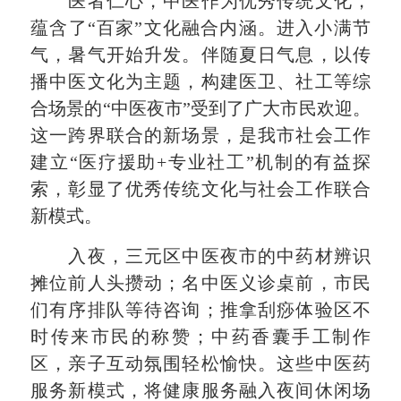
医者仁心，中医作为优秀传统文化，
蕴含了“百家”文化融合内涵。进入小满节
气，暑气
开始升发
。伴随夏日气息，以传
播中医文化为主题，构建医卫、社工等综
合场景的“中医夜市”受到了广大市民欢迎。
这一跨界联合的新场景，是我市社会工作
建立“医疗援助+专业社工”机制的有益探
索，彰显了优秀传统文化与社会工作联合
新模式。
入夜，三元区中医夜市的中药材辨识
摊位前人头攒动；名中医义诊桌前，市民
们有序排队等待咨询；推拿刮痧体验区不
时传来市民的
称赞
；中药香囊手工制作
区，亲子互动氛围轻松愉快。这些中医药
服务新模式，将健康服务融入夜间休闲场