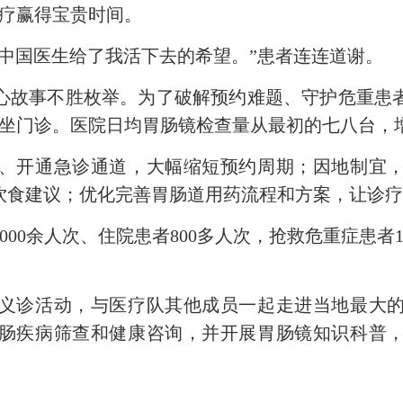
治疗赢得宝贵时间。
国医生给了我活下去的希望。”患者连连道谢。
故事不胜枚举。为了破解预约难题、守护危重患者
坐门诊
。医院日均胃肠镜检查量从最初的七八台，增
开通急诊通道，大幅缩短预约周期；因地制宜，
饮食建议；优化完善胃肠道用药流程和方案，让诊
余人次、住院患者800多人次，抢救危重症患者100
诊活动，与医疗队其他成员一起走进当地最大的
肠疾病筛查和健康咨询，并开展
胃肠镜知识
科普