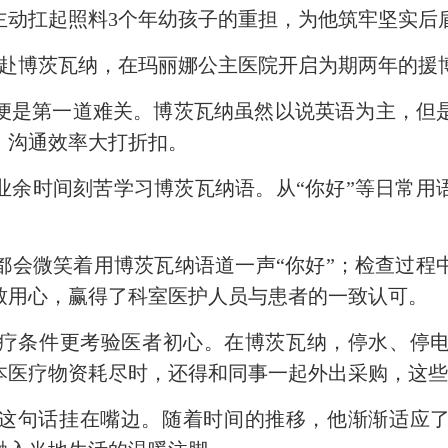
主动扛起照料3个年幼孩子的重担，为他筑牢坚实后
远赴博茨瓦纳，在玛丽娜公主医院开启为期两年的援
是第一道难关。博茨瓦纳虽然以说英语为主，但是
，沟通效率大打折扣。
时间刻苦学习博茨瓦纳语。从“你好”等日常用
微笑着用博茨瓦纳语道一声“你好”；检查过程
致用心，赢得了科室医护人员与患者的一致认可。
条件更考验医者初心。在博茨瓦纳，停水、停电
本医疗物资耗尽时，还得和同事一起外出采购，这
这句话挂在嘴边。随着时间的推移，他渐渐适应了