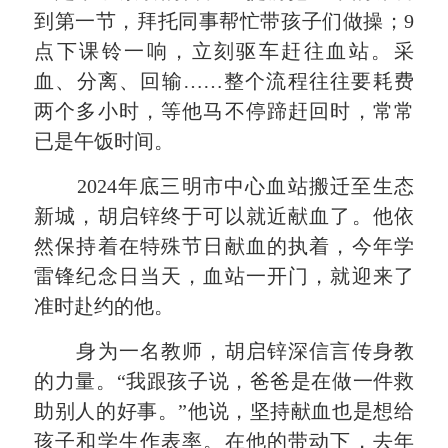
到第一节，拜托同事帮忙带孩子们做操；9
点下课铃一响，立刻驱车赶往血站。采
血、分离、回输……整个流程往往要耗费
两个多小时，等他马不停蹄赶回时，常常
已是午饭时间。
2024年底三明市中心血站搬迁至生态
新城，胡启锌终于可以就近献血了。他依
然保持着在特殊节日献血的执着，今年学
雷锋纪念日当天，血站一开门，就迎来了
准时赴约的他。
身为一名教师，胡启锌深信言传身教
的力量。“我跟孩子说，爸爸是在做一件救
助别人的好事。”他说，坚持献血也是想给
孩子和
学生作表率
。在他的带动下，去年