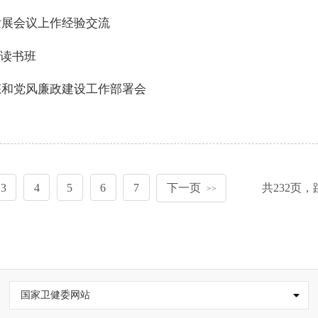
发展会议上作经验交流
读书班
态和党风廉政建设工作部署会
3
4
5
6
7
下一页
共
232
页，
>>
国家卫健委网站